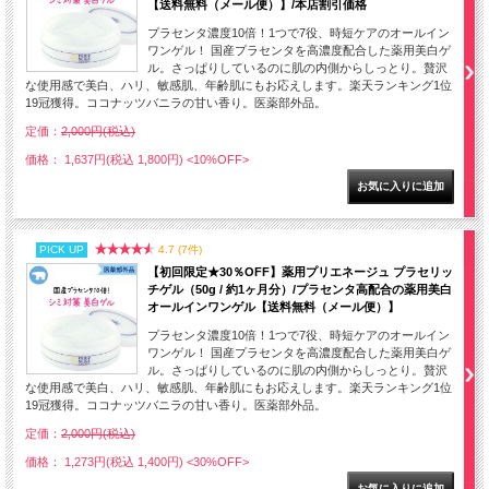
【送料無料（メール便）】/本店割引価格
プラセンタ濃度10倍！1つで7役、時短ケアのオールイン
ワンゲル！ 国産プラセンタを高濃度配合した薬用美白ゲ
ル。さっぱりしているのに肌の内側からしっとり。贅沢
な使用感で美白、ハリ、敏感肌、年齢肌にもお応えします。楽天ランキング1位
19冠獲得。ココナッツバニラの甘い香り。医薬部外品。
定価：
2,000円(税込)
価格： 1,637円(税込 1,800円)
<10%OFF>
PICK UP
4.7 (7件)
【初回限定★30％OFF】薬用プリエネージュ プラセリッ
チゲル（50g / 約1ヶ月分）/プラセンタ高配合の薬用美白
オールインワンゲル【送料無料（メール便）】
プラセンタ濃度10倍！1つで7役、時短ケアのオールイン
ワンゲル！ 国産プラセンタを高濃度配合した薬用美白ゲ
ル。さっぱりしているのに肌の内側からしっとり。贅沢
な使用感で美白、ハリ、敏感肌、年齢肌にもお応えします。楽天ランキング1位
19冠獲得。ココナッツバニラの甘い香り。医薬部外品。
定価：
2,000円(税込)
価格： 1,273円(税込 1,400円)
<30%OFF>