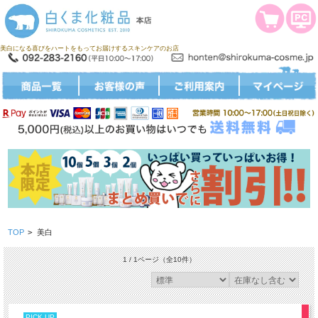
美白になる喜びをハートをもってお届けするスキンケアのお店
TOP
>
美白
1 / 1ページ
（全10件）
PICK UP