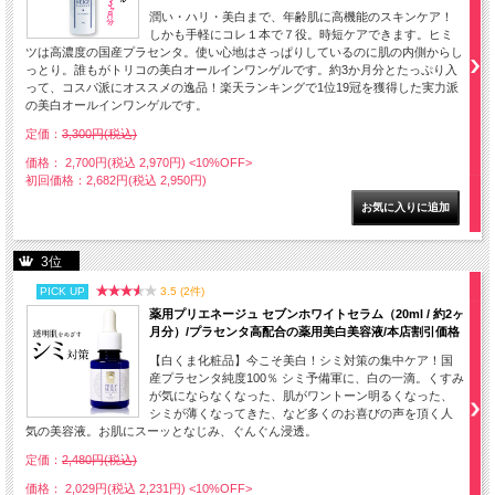
潤い・ハリ・美白まで、年齢肌に高機能のスキンケア！
しかも手軽にコレ１本で７役。時短ケアできます。ヒミ
ツは高濃度の国産プラセンタ。使い心地はさっぱりしているのに肌の内側からし
っとり。誰もがトリコの美白オールインワンゲルです。約3か月分とたっぷり入
って、コスパ派にオススメの逸品！楽天ランキングで1位19冠を獲得した実力派
の美白オールインワンゲルです。
定価：
3,300円(税込)
価格： 2,700円(税込 2,970円)
<10%OFF>
初回価格：2,682円(税込 2,950円)
3位
PICK UP
3.5 (2件)
薬用プリエネージュ セブンホワイトセラム（20ml / 約2ヶ
月分）/プラセンタ高配合の薬用美白美容液/本店割引価格
【白くま化粧品】今こそ美白！シミ対策の集中ケア！国
産プラセンタ純度100％ シミ予備軍に、白の一滴。くすみ
が気にならなくなった、肌がワントーン明るくなった、
シミが薄くなってきた、など多くのお喜びの声を頂く人
気の美容液。お肌にスーッとなじみ、ぐんぐん浸透。
定価：
2,480円(税込)
価格： 2,029円(税込 2,231円)
<10%OFF>