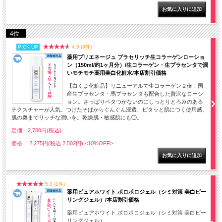
4位
PICK UP
4.5 (8件)
薬用プリエネージュ プラセリッチ生コラーゲンローショ
ン（150ml/約1ヶ月分）/生コラーゲン・生プラセンタで潤
いモチモチ薬用美白化粧水/本店割引価格
【白くま化粧品】リニューアルで生コラーゲン２倍！国
産生プラセンタ・馬プラセンタも配合した贅沢なローシ
ョン。さっぱりベタつかないのにしっとりとろみのある
テクスチャーが人気。つけたそばからぐんぐん浸透、ピタッと肌につく使用感。
肌の奥までリッチな潤いを。乾燥肌・敏感肌にも◯。
定価：
2,780円(税込)
価格： 2,275円(税込 2,502円)
<10%OFF>
5.0 (1件)
薬用ピュアホワイト ポロポロジェル（シミ対策 美白ピー
リングジェル）/本店割引価格
薬用ピュアホワイト ポロポロジェル（シミ対策 美白ピー
リングジェル）