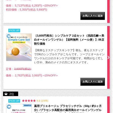
価格： 5,712円(税込 6,283円)
<20%OFF>
初回価格：5,355円(税込 5,890円)
PICK UP
［3,600円相当］シンプルケア 2点セット（洗顔石鹸＋美
白オールインワンゲル）【送料無料（メール便）】/本店
割引価格
【簡単な２ステップスキンケア】朝も、夜も２ステップ
でOKのシンプルケアがこちらです。ソープとオールイン
ワンゲルだけのスキンケアが可能です。時間がなく忙し
い方や、薄めのメイクの方にオススメです。
定価：
3,600円(税込)
価格： 2,782円(税込 3,060円)
<15%OFF>
2位
PICK UP
5.0 (15件)
薬用プリエネージュ プラセリッチゲル（50g / 約1ヶ月
分）/プラセンタ高配合の薬用美白オールインワンゲル