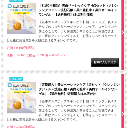
［9,160円相当］美白ベーシックケア 4点セット（クレン
ジングジェル＋洗顔石鹸＋美白化粧水＋美白オールイン
ワンゲル）【送料無料】/本店割引価格
【基本の４ステップスキンケア】朝３ステップ、夜４ス
テップのしっかりベーシックスキンケア。ローションを
加えることで、より保湿力が高まることが実感できま
す。夜はクレンジングを加え、お肌をしっかりリセット
した後に美容成分をお肌に届けるスキンケアです。
定価：
9,160円(税込)
価格： 6,662円(税込 7,328円)
<20%OFF>
PICK UP
［定期購入］美白ベーシックケア 4点セット（クレンジン
グジェル＋洗顔石鹸＋美白化粧水＋美白オールインワン
ゲル）【送料無料】/定期購入は本店だけ
【基本の４ステップスキンケア】朝３ステップ、夜４ス
テップのしっかりベーシックスキンケア。ローションを
加えることで、より保湿力が高まることが実感できま
す。夜はクレンジングを加え、お肌をしっかりリセット
した後に美容成分をお肌に届けるスキンケアです。
定価：
7,854円(税込)