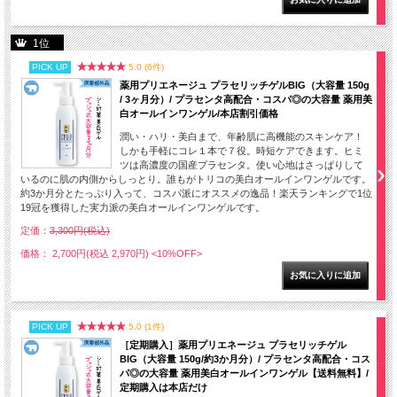
1位
PICK UP
5.0 (6件)
薬用プリエネージュ プラセリッチゲルBIG（大容量 150g
/ 3ヶ月分）/ プラセンタ高配合・コスパ◎の大容量 薬用美
白オールインワンゲル/本店割引価格
潤い・ハリ・美白まで、年齢肌に高機能のスキンケア！
しかも手軽にコレ１本で７役。時短ケアできます。ヒミ
ツは高濃度の国産プラセンタ。使い心地はさっぱりして
いるのに肌の内側からしっとり。誰もがトリコの美白オールインワンゲルです。
約3か月分とたっぷり入って、コスパ派にオススメの逸品！楽天ランキングで1位
19冠を獲得した実力派の美白オールインワンゲルです。
定価：
3,300円(税込)
価格： 2,700円(税込 2,970円)
<10%OFF>
PICK UP
5.0 (1件)
［定期購入］薬用プリエネージュ プラセリッチゲル
BIG（大容量 150g/約3か月分）/ プラセンタ高配合・コス
パ◎の大容量 薬用美白オールインワンゲル【送料無料】/
定期購入は本店だけ