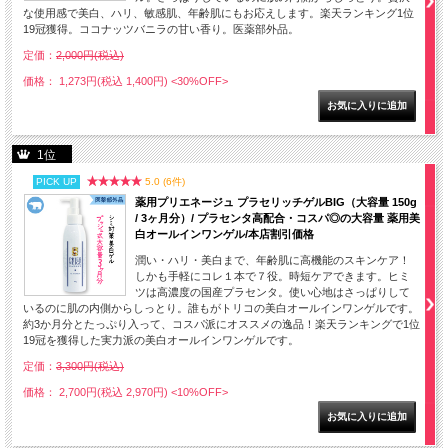
な使用感で美白、ハリ、敏感肌、年齢肌にもお応えします。楽天ランキング1位
19冠獲得。ココナッツバニラの甘い香り。医薬部外品。
定価：
2,000円(税込)
価格： 1,273円(税込 1,400円)
<30%OFF>
1位
PICK UP
5.0 (6件)
薬用プリエネージュ プラセリッチゲルBIG（大容量 150g
/ 3ヶ月分）/ プラセンタ高配合・コスパ◎の大容量 薬用美
白オールインワンゲル/本店割引価格
潤い・ハリ・美白まで、年齢肌に高機能のスキンケア！
しかも手軽にコレ１本で７役。時短ケアできます。ヒミ
ツは高濃度の国産プラセンタ。使い心地はさっぱりして
いるのに肌の内側からしっとり。誰もがトリコの美白オールインワンゲルです。
約3か月分とたっぷり入って、コスパ派にオススメの逸品！楽天ランキングで1位
19冠を獲得した実力派の美白オールインワンゲルです。
定価：
3,300円(税込)
価格： 2,700円(税込 2,970円)
<10%OFF>