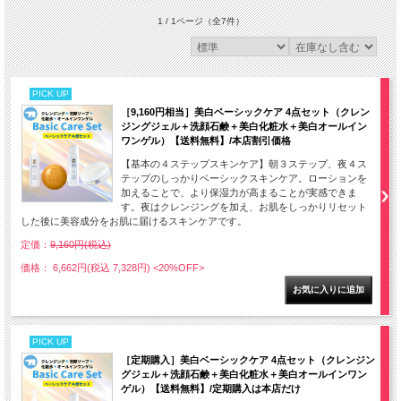
1 / 1ページ
（全7件）
PICK UP
［9,160円相当］美白ベーシックケア 4点セット（クレン
ジングジェル＋洗顔石鹸＋美白化粧水＋美白オールイン
ワンゲル）【送料無料】/本店割引価格
【基本の４ステップスキンケア】朝３ステップ、夜４ス
テップのしっかりベーシックスキンケア。ローションを
加えることで、より保湿力が高まることが実感できま
す。夜はクレンジングを加え、お肌をしっかりリセット
した後に美容成分をお肌に届けるスキンケアです。
定価：
9,160円(税込)
価格： 6,662円(税込 7,328円)
<20%OFF>
PICK UP
［定期購入］美白ベーシックケア 4点セット（クレンジン
グジェル＋洗顔石鹸＋美白化粧水＋美白オールインワン
ゲル）【送料無料】/定期購入は本店だけ