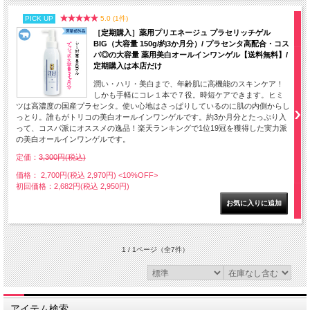
PICK UP
5.0 (1件)
［定期購入］薬用プリエネージュ プラセリッチゲル
BIG（大容量 150g/約3か月分）/ プラセンタ高配合・コス
パ◎の大容量 薬用美白オールインワンゲル【送料無料】/
定期購入は本店だけ
潤い・ハリ・美白まで、年齢肌に高機能のスキンケア！
しかも手軽にコレ１本で７役。時短ケアできます。ヒミ
ツは高濃度の国産プラセンタ。使い心地はさっぱりしているのに肌の内側からし
っとり。誰もがトリコの美白オールインワンゲルです。約3か月分とたっぷり入
って、コスパ派にオススメの逸品！楽天ランキングで1位19冠を獲得した実力派
の美白オールインワンゲルです。
定価：
3,300円(税込)
価格： 2,700円(税込 2,970円)
<10%OFF>
初回価格：2,682円(税込 2,950円)
1 / 1ページ
（全7件）
アイテム検索