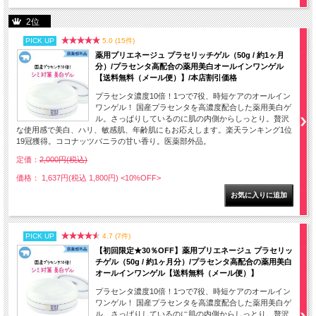
2位
PICK UP
5.0 (15件)
薬用プリエネージュ プラセリッチゲル（50g / 約1ヶ月
分）/プラセンタ高配合の薬用美白オールインワンゲル
【送料無料（メール便）】/本店割引価格
プラセンタ濃度10倍！1つで7役、時短ケアのオールイン
ワンゲル！ 国産プラセンタを高濃度配合した薬用美白ゲ
ル。さっぱりしているのに肌の内側からしっとり。贅沢
な使用感で美白、ハリ、敏感肌、年齢肌にもお応えします。楽天ランキング1位
19冠獲得。ココナッツバニラの甘い香り。医薬部外品。
定価：
2,000円(税込)
価格： 1,637円(税込 1,800円)
<10%OFF>
PICK UP
4.7 (7件)
【初回限定★30％OFF】薬用プリエネージュ プラセリッ
チゲル（50g / 約1ヶ月分）/プラセンタ高配合の薬用美白
オールインワンゲル【送料無料（メール便）】
プラセンタ濃度10倍！1つで7役、時短ケアのオールイン
ワンゲル！ 国産プラセンタを高濃度配合した薬用美白ゲ
ル。さっぱりしているのに肌の内側からしっとり。贅沢