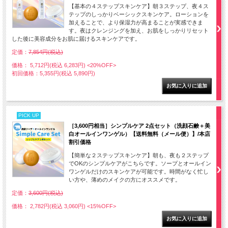
【基本の４ステップスキンケア】朝３ステップ、夜４ス
テップのしっかりベーシックスキンケア。ローションを
加えることで、より保湿力が高まることが実感できま
す。夜はクレンジングを加え、お肌をしっかりリセット
した後に美容成分をお肌に届けるスキンケアです。
定価：
7,854円(税込)
価格： 5,712円(税込 6,283円)
<20%OFF>
初回価格：5,355円(税込 5,890円)
PICK UP
［3,600円相当］シンプルケア 2点セット（洗顔石鹸＋美
白オールインワンゲル）【送料無料（メール便）】/本店
割引価格
【簡単な２ステップスキンケア】朝も、夜も２ステップ
でOKのシンプルケアがこちらです。ソープとオールイン
ワンゲルだけのスキンケアが可能です。時間がなく忙し
い方や、薄めのメイクの方にオススメです。
定価：
3,600円(税込)
価格： 2,782円(税込 3,060円)
<15%OFF>